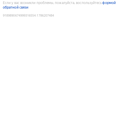
Если у вас возникли проблемы, пожалуйста, воспользуйтесь
формой
обратной связи
9189890674999316554
:
1786207484