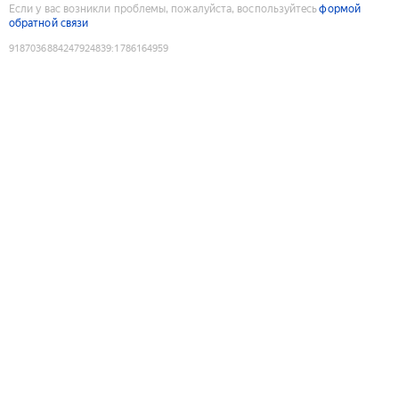
Если у вас возникли проблемы, пожалуйста, воспользуйтесь
формой
обратной связи
9187036884247924839
:
1786164959