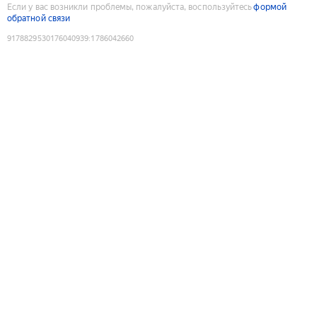
Если у вас возникли проблемы, пожалуйста, воспользуйтесь
формой
обратной связи
9178829530176040939
:
1786042660