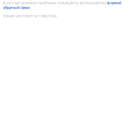
Если у вас возникли проблемы, пожалуйста, воспользуйтесь
формой
обратной связи
9194097431319327716
:
1786270169