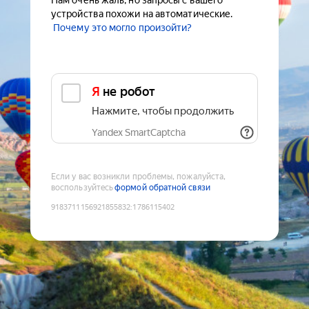
Нам очень жаль, но запросы с вашего
устройства похожи на автоматические.
Почему это могло произойти?
Я не робот
Нажмите, чтобы продолжить
Yandex SmartCaptcha
Если у вас возникли проблемы, пожалуйста,
воспользуйтесь
формой обратной связи
9183711156921855832
:
1786115402