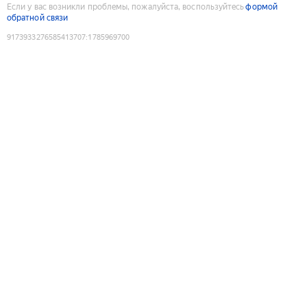
Если у вас возникли проблемы, пожалуйста, воспользуйтесь
формой
обратной связи
9173933276585413707
:
1785969700