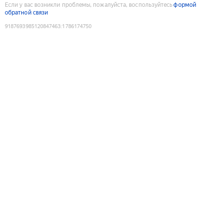
Если у вас возникли проблемы, пожалуйста, воспользуйтесь
формой
обратной связи
9187693985120847463
:
1786174750