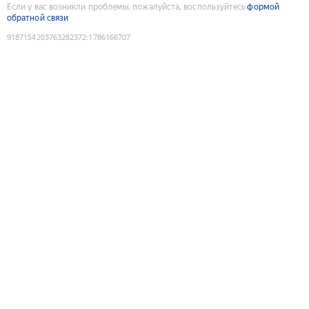
Если у вас возникли проблемы, пожалуйста, воспользуйтесь
формой
обратной связи
9187154203763282372
:
1786166707