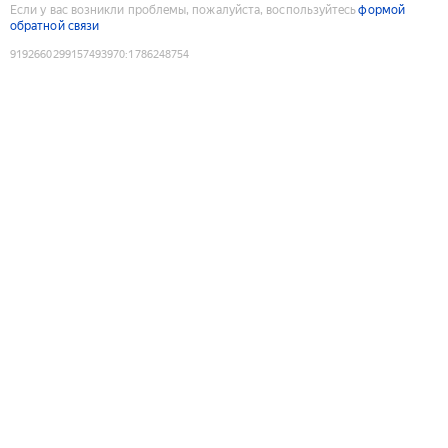
Если у вас возникли проблемы, пожалуйста, воспользуйтесь
формой
обратной связи
9192660299157493970
:
1786248754