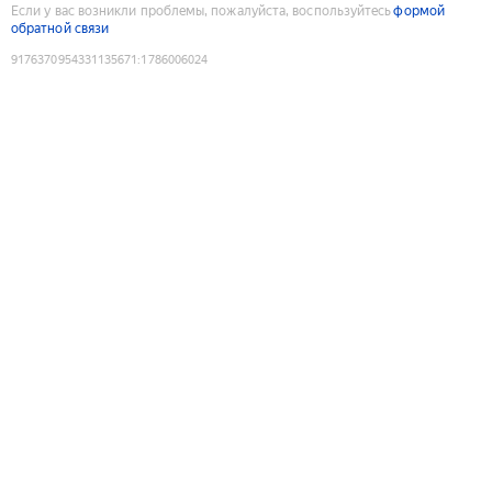
Если у вас возникли проблемы, пожалуйста, воспользуйтесь
формой
обратной связи
9176370954331135671
:
1786006024