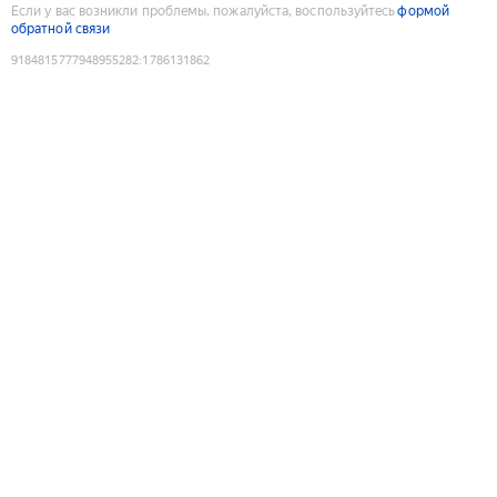
Если у вас возникли проблемы, пожалуйста, воспользуйтесь
формой
обратной связи
9184815777948955282
:
1786131862