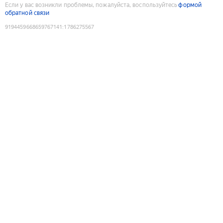
Если у вас возникли проблемы, пожалуйста, воспользуйтесь
формой
обратной связи
9194459668659767141
:
1786275567