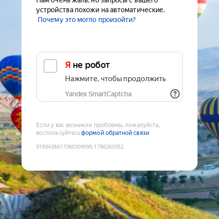
Нам очень жаль, но запросы с вашего
устройства похожи на автоматические.
Почему это могло произойти?
Я не робот
Нажмите, чтобы продолжить
Yandex SmartCaptcha
Если у вас возникли проблемы, пожалуйста,
воспользуйтесь
формой обратной связи
9193438617360309095
:
1786260352