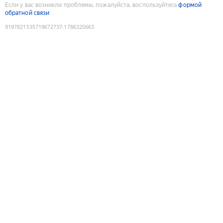
Если у вас возникли проблемы, пожалуйста, воспользуйтесь
формой
обратной связи
9197821535719672737
:
1786325663