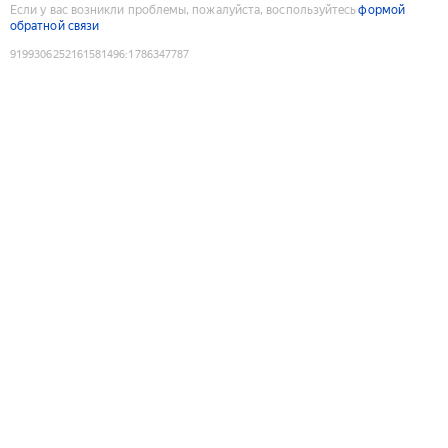
Если у вас возникли проблемы, пожалуйста, воспользуйтесь
формой
обратной связи
9199306252161581496
:
1786347787