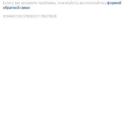
Если у вас возникли проблемы, пожалуйста, воспользуйтесь
формой
обратной связи
9194665126137869203
:
1786278628