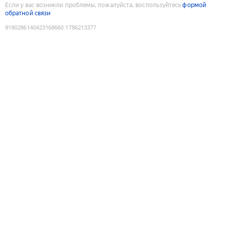
Если у вас возникли проблемы, пожалуйста, воспользуйтесь
формой
обратной связи
9190286140423168660
:
1786213377