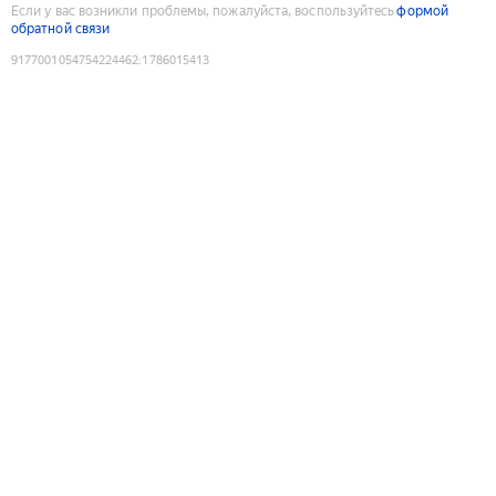
Если у вас возникли проблемы, пожалуйста, воспользуйтесь
формой
обратной связи
9177001054754224462
:
1786015413