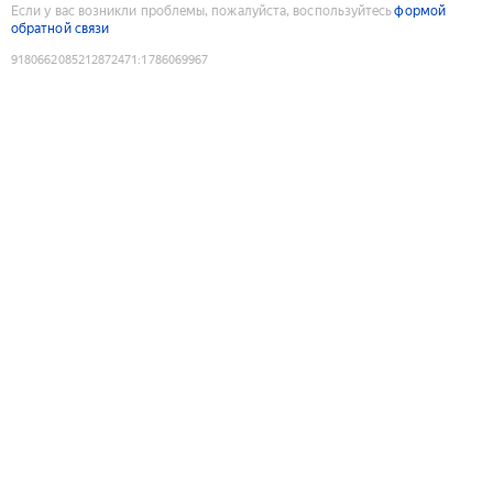
Если у вас возникли проблемы, пожалуйста, воспользуйтесь
формой
обратной связи
9180662085212872471
:
1786069967