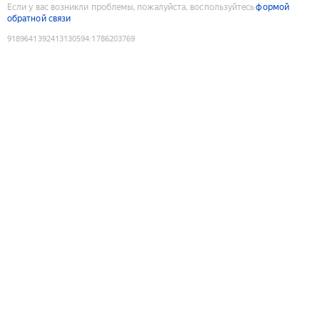
Если у вас возникли проблемы, пожалуйста, воспользуйтесь
формой
обратной связи
9189641392413130594
:
1786203769