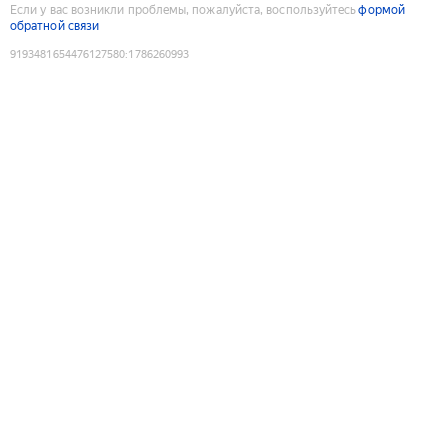
Если у вас возникли проблемы, пожалуйста, воспользуйтесь
формой
обратной связи
9193481654476127580
:
1786260993