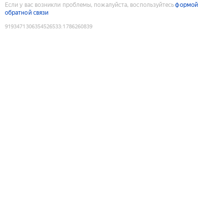
Если у вас возникли проблемы, пожалуйста, воспользуйтесь
формой
обратной связи
9193471306354526533
:
1786260839