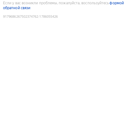
Если у вас возникли проблемы, пожалуйста, воспользуйтесь
формой
обратной связи
9179686267502374762
:
1786055426