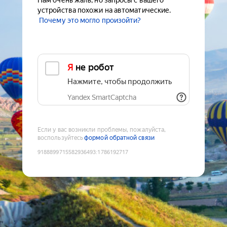
Нам очень жаль, но запросы с вашего
устройства похожи на автоматические.
Почему это могло произойти?
Я не робот
Нажмите, чтобы продолжить
Yandex SmartCaptcha
Если у вас возникли проблемы, пожалуйста,
воспользуйтесь
формой обратной связи
9188899715582936493
:
1786192717