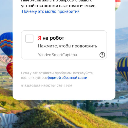
Нам очень жаль, но запросы с вашего
устройства похожи на автоматические.
Почему это могло произойти?
Я не робот
Нажмите, чтобы продолжить
Yandex SmartCaptcha
Если у вас возникли проблемы, пожалуйста,
воспользуйтесь
формой обратной связи
9183650506814399740
:
1786114498