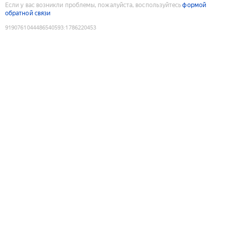
Если у вас возникли проблемы, пожалуйста, воспользуйтесь
формой
обратной связи
9190761044486540593
:
1786220453