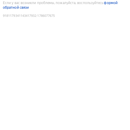
Если у вас возникли проблемы, пожалуйста, воспользуйтесь
формой
обратной связи
9181179341143417932
:
1786077675