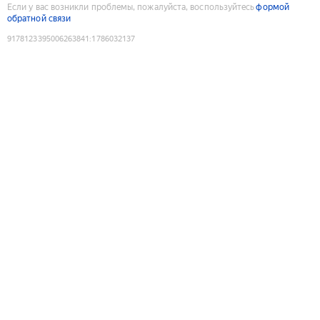
Если у вас возникли проблемы, пожалуйста, воспользуйтесь
формой
обратной связи
9178123395006263841
:
1786032137