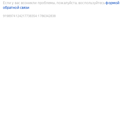
Если у вас возникли проблемы, пожалуйста, воспользуйтесь
формой
обратной связи
9198974124217738354
:
1786342838