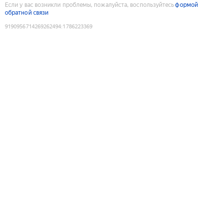
Если у вас возникли проблемы, пожалуйста, воспользуйтесь
формой
обратной связи
9190956714269262494
:
1786223369