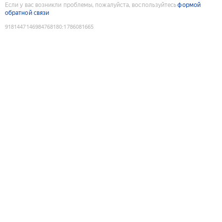
Если у вас возникли проблемы, пожалуйста, воспользуйтесь
формой
обратной связи
9181447146984768180
:
1786081665