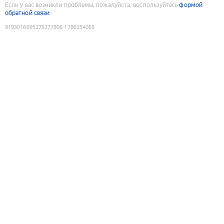
Если у вас возникли проблемы, пожалуйста, воспользуйтесь
формой
обратной связи
9193016695275277806
:
1786254065