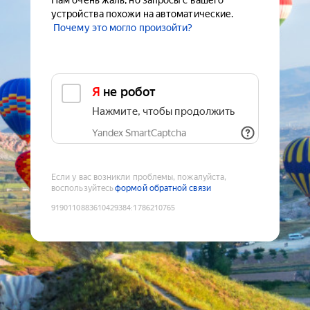
Нам очень жаль, но запросы с вашего
устройства похожи на автоматические.
Почему это могло произойти?
Я не робот
Нажмите, чтобы продолжить
Yandex SmartCaptcha
Если у вас возникли проблемы, пожалуйста,
воспользуйтесь
формой обратной связи
9190110883610429384
:
1786210765