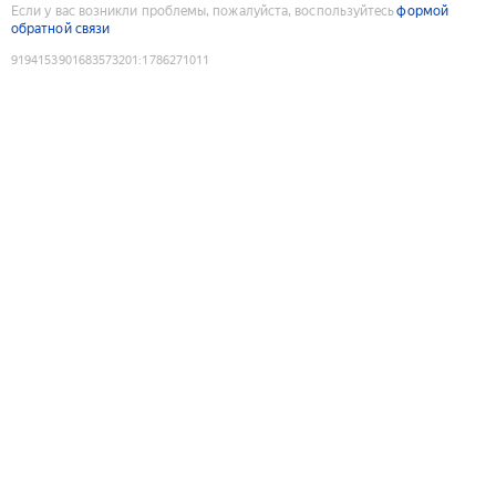
Если у вас возникли проблемы, пожалуйста, воспользуйтесь
формой
обратной связи
9194153901683573201
:
1786271011