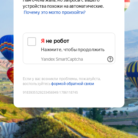
Нам очень жаль, но запросы с вашего
устройства похожи на автоматические.
Почему это могло произойти?
Я не робот
Нажмите, чтобы продолжить
Yandex SmartCaptcha
Если у вас возникли проблемы, пожалуйста,
воспользуйтесь
формой обратной связи
9183935529233456949
:
1786118745