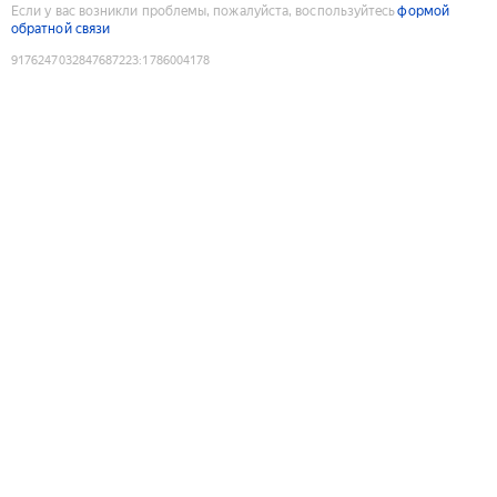
Если у вас возникли проблемы, пожалуйста, воспользуйтесь
формой
обратной связи
9176247032847687223
:
1786004178