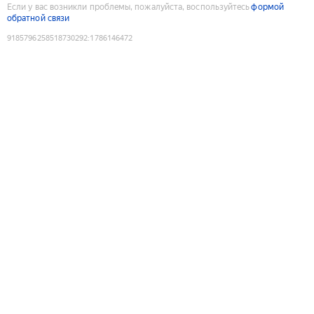
Если у вас возникли проблемы, пожалуйста, воспользуйтесь
формой
обратной связи
9185796258518730292
:
1786146472