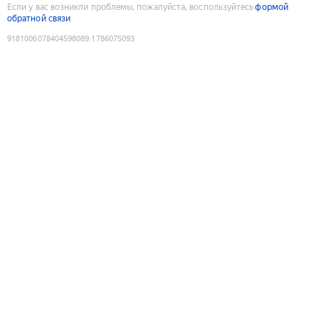
Если у вас возникли проблемы, пожалуйста, воспользуйтесь
формой
обратной связи
9181006078404598089
:
1786075093