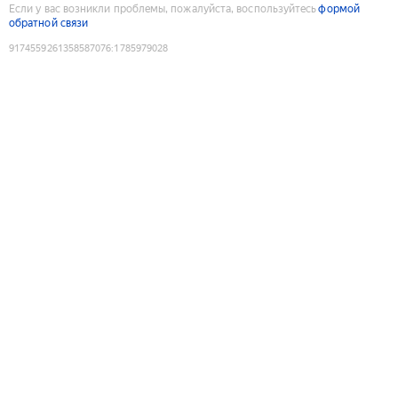
Если у вас возникли проблемы, пожалуйста, воспользуйтесь
формой
обратной связи
9174559261358587076
:
1785979028