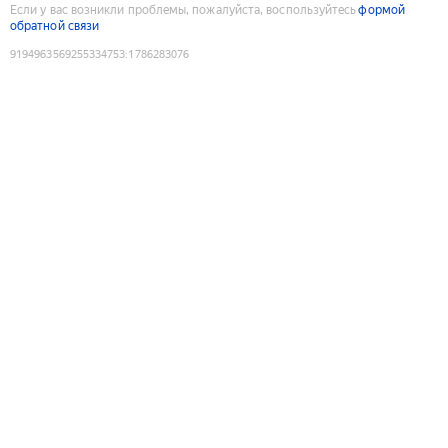
Если у вас возникли проблемы, пожалуйста, воспользуйтесь
формой
обратной связи
9194963569255334753
:
1786283076