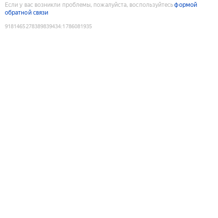
Если у вас возникли проблемы, пожалуйста, воспользуйтесь
формой
обратной связи
9181465278389839434
:
1786081935