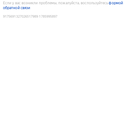
Если у вас возникли проблемы, пожалуйста, воспользуйтесь
формой
обратной связи
9175691327026517989
:
1785995897