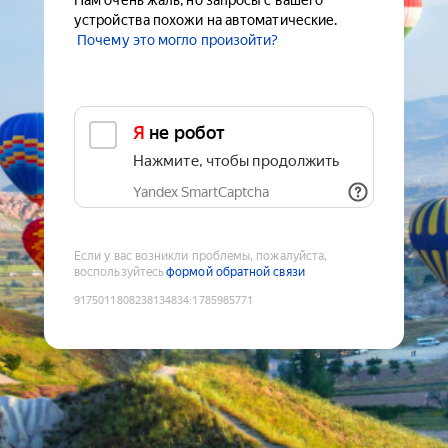
Нам очень жаль, но запросы с вашего
устройства похожи на автоматические.
Почему это могло произойти?
Я не робот
Нажмите, чтобы продолжить
Yandex SmartCaptcha
Если у вас возникли проблемы, пожалуйста,
воспользуйтесь
формой обратной связи
9175011808238134834
:
1785985771