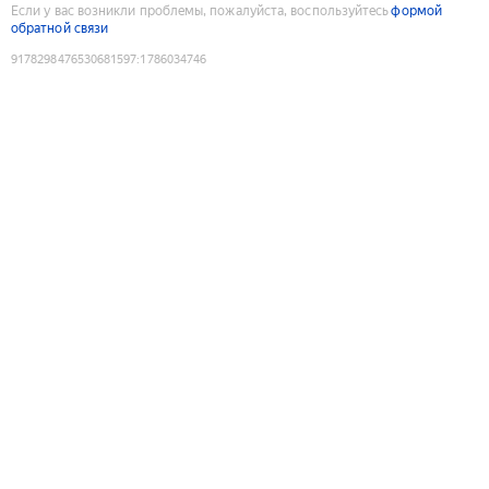
Если у вас возникли проблемы, пожалуйста, воспользуйтесь
формой
обратной связи
9178298476530681597
:
1786034746