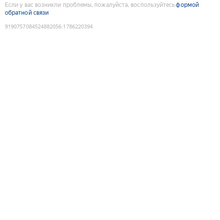
Если у вас возникли проблемы, пожалуйста, воспользуйтесь
формой
обратной связи
9190757084524882056
:
1786220394