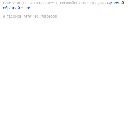
Если у вас возникли проблемы, пожалуйста, воспользуйтесь
формой
обратной связи
9175233038446791180
:
1785989068