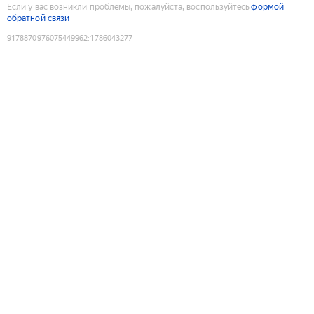
Если у вас возникли проблемы, пожалуйста, воспользуйтесь
формой
обратной связи
9178870976075449962
:
1786043277