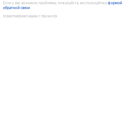
Если у вас возникли проблемы, пожалуйста, воспользуйтесь
формой
обратной связи
9186979885940146684
:
1786164109