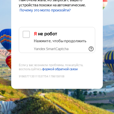
Нам очень жаль, но запросы с вашего
устройства похожи на автоматические.
Почему это могло произойти?
Я не робот
Нажмите, чтобы продолжить
Yandex SmartCaptcha
Если у вас возникли проблемы, пожалуйста,
воспользуйтесь
формой обратной связи
9186577135111537754
:
1786158108