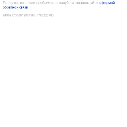
Если у вас возникли проблемы, пожалуйста, воспользуйтесь
формой
обратной связи
9190917368812054565
:
1786222783